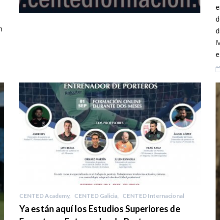
e
d
n
d
M
e
CENTED Academy
,
CENTED Galicia
,
CENTED Internacional
Ya están aquí los Estudios Superiores de