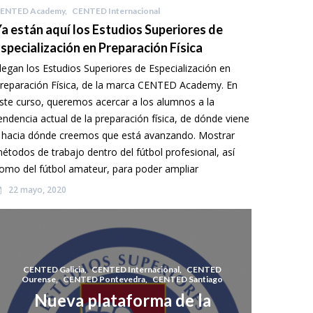
ENTED Academy
,
CENTED Internacional
a están aquí los Estudios Superiores de
specialización en Preparación Física
legan los Estudios Superiores de Especialización en
reparación Física, de la marca CENTED Academy. En
ste curso, queremos acercar a los alumnos a la
endencia actual de la preparación física, de dónde viene
 hacia dónde creemos que está avanzando. Mostrar
étodos de trabajo dentro del fútbol profesional, así
omo del fútbol amateur, para poder ampliar
22 mayo, 2020
CENTED Galicia
,
CENTED Internacional
,
CENTED
Ourense
,
CENTED Pontevedra
,
CENTED Santiago
Nueva plataforma de la