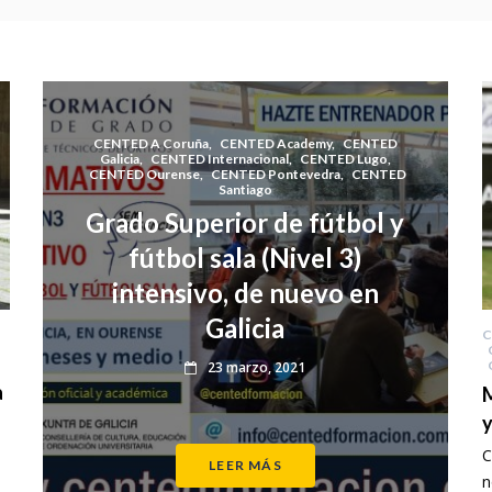
CENTED A Coruña
,
CENTED Academy
,
CENTED
Galicia
,
CENTED Internacional
,
CENTED Lugo
,
CENTED Ourense
,
CENTED Pontevedra
,
CENTED
Santiago
Grado Superior de fútbol y
fútbol sala (Nivel 3)
intensivo, de nuevo en
Galicia
C
23 marzo, 2021
a
M
C
LEER MÁS
n