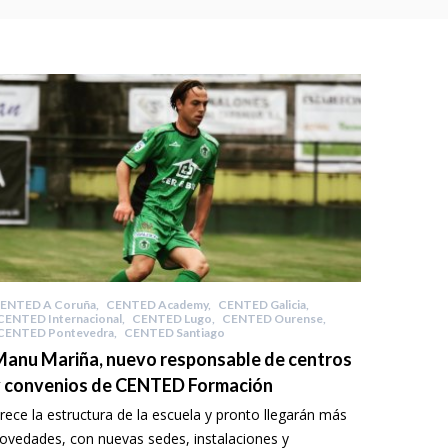
ENTED A Coruña
,
CENTED Academy
,
CENTED Galicia
,
CENTED Internacional
,
CENTED Lugo
,
CENTED Ourense
,
CENTED Pontevedra
,
CENTED Santiago
anu Mariña, nuevo responsable de centros
y convenios de CENTED Formación
rece la estructura de la escuela y pronto llegarán más
ovedades, con nuevas sedes, instalaciones y