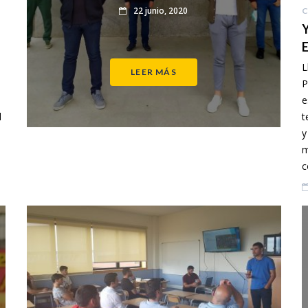
22 junio, 2020
C
Y
E
L
LEER MÁS
P
e
l
t
y
m
c