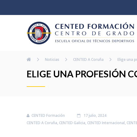
Noticias
CENTED A Coruña
Elige una p
ELIGE UNA PROFESIÓN 
CENTED Formación
17 julio, 2024
CENTED A Coruña
,
CENTED Galicia
,
CENTED Internacional
,
CENT