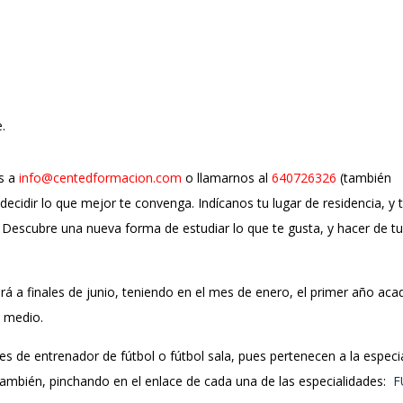
.
s a
info@centedformacion.com
o llamarnos al
640726326
(también
cidir lo que mejor te convenga. Indícanos tu lugar de residencia, y 
Descubre una nueva forma de estudiar lo que te gusta, y hacer de tu
á a finales de junio, teniendo en el mes de enero, el primer año ac
o medio.
les de entrenador de fútbol o fútbol sala, pues pertenecen a la especi
ambién, pinchando en el enlace de cada una de las especialidades:
F