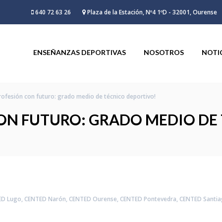
640 72 63 26
Plaza de la Estación, Nº4 1ºD - 32001, Ourense
ENSEÑANZAS DEPORTIVAS
NOSOTROS
NOTI
rofesión con futuro: grado medio de técnico deportivo!
CON FUTURO: GRADO MEDIO DE
ED Lugo
,
CENTED Narón
,
CENTED Ourense
,
CENTED Pontevedra
,
CENTED Santi