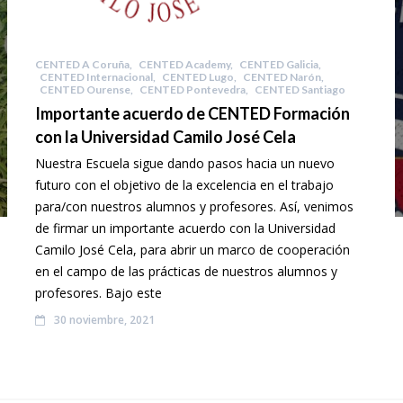
CENTED A Coruña
,
CENTED Academy
,
CENTED Galicia
,
CENTED Internacional
,
CENTED Lugo
,
CENTED Narón
,
CENTED Ourense
,
CENTED Pontevedra
,
CENTED Santiago
Importante acuerdo de CENTED Formación
con la Universidad Camilo José Cela
Nuestra Escuela sigue dando pasos hacia un nuevo
futuro con el objetivo de la excelencia en el trabajo
para/con nuestros alumnos y profesores. Así, venimos
de firmar un importante acuerdo con la Universidad
Camilo José Cela, para abrir un marco de cooperación
en el campo de las prácticas de nuestros alumnos y
profesores. Bajo este
30 noviembre, 2021