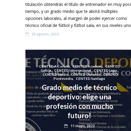
titulación obtendrás el título de entrenador en muy poc
tiempo, y un grado medio que te abrirá múltiples
opciones laborales, al margen de poder ejercer como
técnico oficial de fútbol y fútbol sala, en sus niveles uno
30 agosto, 2024
CENTED A Coruña
,
CENTED Academy
,
CENTED
Galicia
,
CENTED Internacional
,
CENTED Lugo
,
CENTED Narón
,
CENTED Ourense
,
CENTED
Pontevedra
,
CENTED Santiago
Grado medio de técnico
deportivo: elige una
profesión con mucho
futuro!
11 mayo, 2023