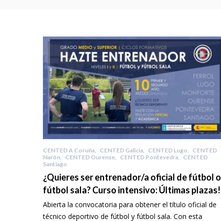
CENTED A Coruña
,
CENTED Galicia
,
CENTED Lugo
,
CENTED
Narón
,
CENTED Ourense
,
CENTED Pontevedra
,
CENTED
Santiago
¿Quieres ser entrenador/a oficial de fútbol o
fútbol sala? Curso intensivo: Últimas plazas!
Abierta la convocatoria para obtener el título oficial de
técnico deportivo de fútbol y fútbol sala. Con esta