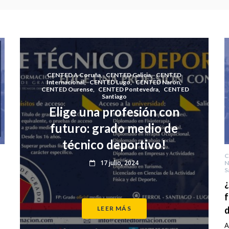
CENTED A Coruña
,
CENTED Galicia
,
CENTED
Internacional
,
CENTED Lugo
,
CENTED Narón
,
CENTED Ourense
,
CENTED Pontevedra
,
CENTED
Santiago
Elige una profesión con
futuro: grado medio de
técnico deportivo!
C
17 julio, 2024
N
S
¿
f
LEER MÁS
d
A