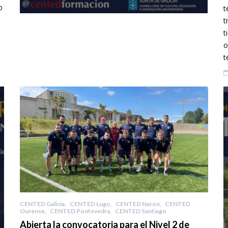
o
t
t
t
o
t
CENTED Galicia
,
CENTED Lugo
,
CENTED Narón
,
CENTED
Ourense
,
CENTED Pontevedra
,
CENTED Santiago
Abierta la convocatoria para el Nivel 2 de