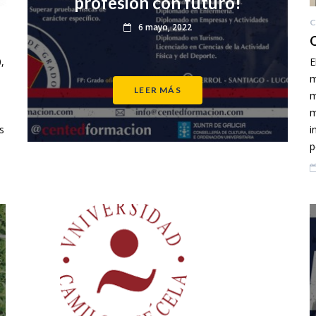
profesión con futuro!
C
6 mayo, 2022
Q
,
E
m
LEER MÁS
m
m
s
i
p