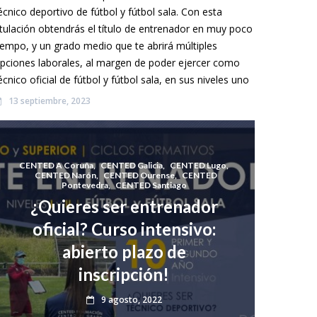
écnico deportivo de fútbol y fútbol sala. Con esta
itulación obtendrás el título de entrenador en muy poco
iempo, y un grado medio que te abrirá múltiples
pciones laborales, al margen de poder ejercer como
écnico oficial de fútbol y fútbol sala, en sus niveles uno
13 septiembre, 2023
CENTED A Coruña
,
CENTED Galicia
,
CENTED Lugo
,
CENTED Narón
,
CENTED Ourense
,
CENTED
Pontevedra
,
CENTED Santiago
¿Quieres ser entrenador
oficial? Curso intensivo:
abierto plazo de
inscripción!
9 agosto, 2022