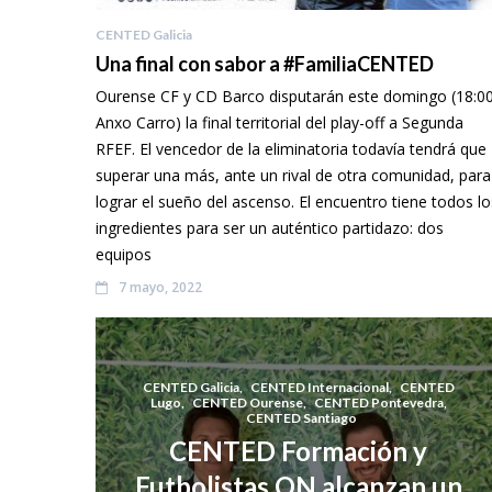
CENTED Galicia
Una final con sabor a #FamiliaCENTED
Ourense CF y CD Barco disputarán este domingo (18:00
Anxo Carro) la final territorial del play-off a Segunda
RFEF. El vencedor de la eliminatoria todavía tendrá que
superar una más, ante un rival de otra comunidad, para
lograr el sueño del ascenso. El encuentro tiene todos lo
ingredientes para ser un auténtico partidazo: dos
equipos
7 mayo, 2022
CENTED Galicia
,
CENTED Internacional
,
CENTED
Lugo
,
CENTED Ourense
,
CENTED Pontevedra
,
CENTED Santiago
CENTED Formación y
Futbolistas ON alcanzan un