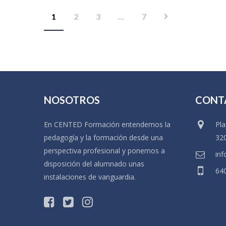
1
2
3
…
7
NOSOTROS
CONT
En CENTED Formación entendemos la
Pla
pedagogía y la formación desde una
32
perspectiva profesional y ponemos a
in
disposición del alumnado unas
640
instalaciones de vanguardia.