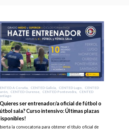
ENTED A Coruña
,
CENTED Galicia
,
CENTED Lugo
,
CENTED
arón
,
CENTED Ourense
,
CENTED Pontevedra
,
CENTED
antiago
Quieres ser entrenador/a oficial de fútbol o
útbol sala? Curso intensivo: Últimas plazas
isponibles!
bierta la convocatoria para obtener el título oficial de