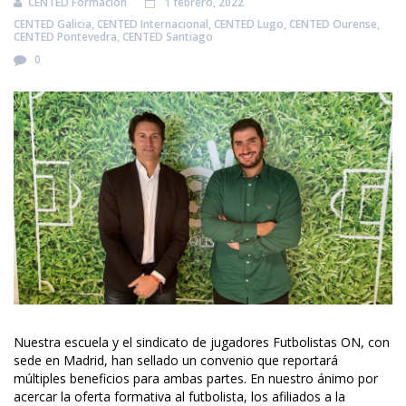
CENTED Formación
1 febrero, 2022
CENTED Galicia
,
CENTED Internacional
,
CENTED Lugo
,
CENTED Ourense
,
CENTED Pontevedra
,
CENTED Santiago
0
Nuestra escuela y el sindicato de jugadores Futbolistas ON, con
sede en Madrid, han sellado un convenio que reportará
múltiples beneficios para ambas partes. En nuestro ánimo por
acercar la oferta formativa al futbolista, los afiliados a la