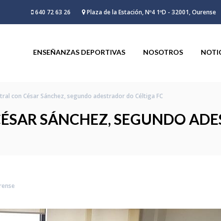
640 72 63 26
Plaza de la Estación, Nº4 1ºD - 32001, Ourense
ENSEÑANZAS DEPORTIVAS
NOSOTROS
NOTI
tral con César Sánchez, segundo adestrador do Céltiga FC
CÉSAR SÁNCHEZ, SEGUNDO ADE
rense